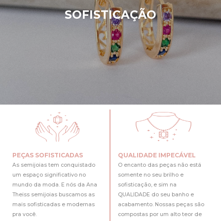
SOFISTICAÇÃO
PEÇAS SOFISTICADAS
QUALIDADE IMPECÁVEL
As semijoias tem conquistado
O encanto das peças não está
um espaço significativo no
somente no seu brilho e
mundo da moda. E nós da Ana
sofisticação, e sim na
Theiss semijoias buscamos as
QUALIDADE do seu banho e
mais sofisticadas e modernas
acabamento. Nossas peças são
pra você.
compostas por um alto teor de